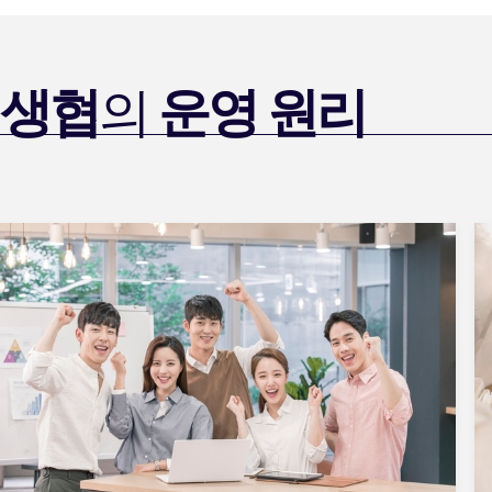
생협
의
운영 원리