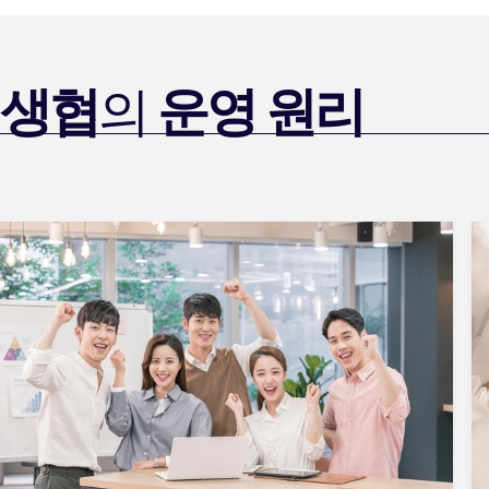
생협
의
운영 원리