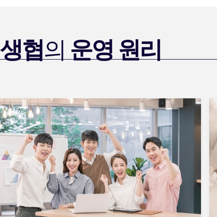
생협
의
운영 원리