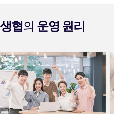
생협
의
운영 원리